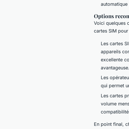
automatique d
Options rec
Voici quelques 
cartes SIM pour
Les cartes S
appareils co
excellente co
avantageuse
Les opérateur
qui permet u
Les cartes p
volume mensue
compatibilité
En point final, 