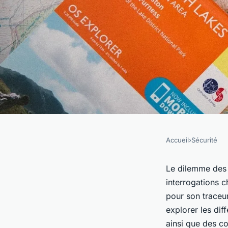
Accueil
›
Sécurité
SÉCURITÉ
Le dilemme des car
Le dilemme des 
interrogations ch
traceur GPS
pour son traceur
explorer les dif
ainsi que des co