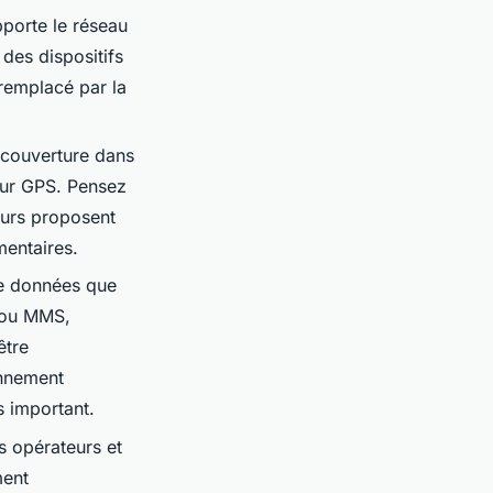
pporte le réseau
des dispositifs
 remplacé par la
 couverture dans
eur GPS. Pensez
eurs proposent
mentaires.
de données que
S ou MMS,
être
onnement
s important.
s opérateurs et
ment