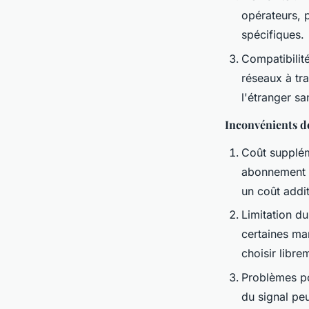
opérateurs, p
spécifiques.
Compatibilité
réseaux à tra
l'étranger sa
Inconvénients d
Coût supplém
abonnement m
un coût addi
Limitation du
certaines mar
choisir libr
Problèmes pot
du signal pe