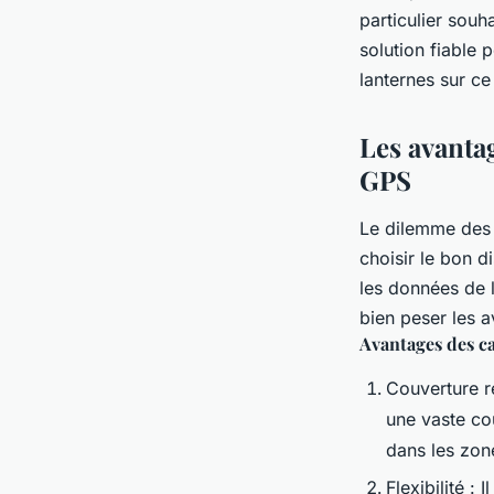
•
29 mars 2023
•
4 min de lecture
particulier souh
solution fiable 
lanternes sur c
Les avanta
GPS
Le dilemme des c
choisir le bon d
les données de l
bien peser les a
Avantages des c
Couverture r
une vaste co
dans les zone
Flexibilité :