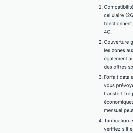
Compatibilit
cellulaire (
fonctionnent
4G.
Couverture g
les zones au
également au
des offres sp
Forfait data
vous prévoye
transfert fr
économiques 
mensuel peut
Tarification 
vérifiez s'il