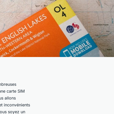
ombreuses
onne carte SIM
us allons
et inconvénients
 vous soyez un