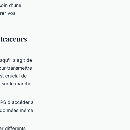
soin d'une
irer vos
 traceurs
qu'il s'agit de
pour transmettre
st crucial de
s sur le marché.
GPS d'accéder à
es données même
ar différents