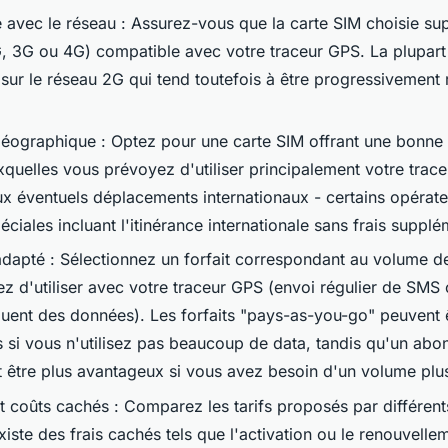
é avec le réseau : Assurez-vous que la carte SIM choisie su
2G, 3G ou 4G) compatible avec votre traceur GPS. La plupart 
 sur le réseau 2G qui tend toutefois à être progressivement
éographique : Optez pour une carte SIM offrant une bonne
xquelles vous prévoyez d'utiliser principalement votre trac
x éventuels déplacements internationaux - certains opérat
éciales incluant l'itinérance internationale sans frais supplé
 adapté : Sélectionnez un forfait correspondant au volume 
z d'utiliser avec votre traceur GPS (envoi régulier de SM
équent des données). Les forfaits "pays-as-you-go" peuvent 
si vous n'utilisez pas beaucoup de data, tandis qu'un ab
 être plus avantageux si vous avez besoin d'un volume plu
et coûts cachés : Comparez les tarifs proposés par différent
 existe des frais cachés tels que l'activation ou le renouvelle