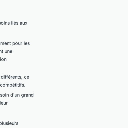
oins liés aux
ement pour les
nt une
tion
 différents, ce
compétitifs.
esoin d'un grand
leur
plusieurs