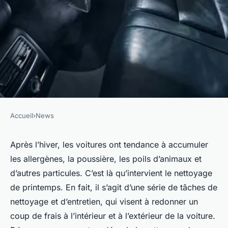
Accueil
›
News
NEWS
Nettoyage de printemps :
Après l’hiver, les voitures ont tendance à accumuler
les allergènes, la poussière, les poils d’animaux et
rafraîchir votre voiture à l'aide
d’autres particules. C’est là qu’intervient le nettoyage
d'un aspirateur pour la
de printemps. En fait, il s’agit d’une série de tâches de
nouvelle saison
nettoyage et d’entretien, qui visent à redonner un
coup de frais à l’intérieur et à l’extérieur de la voiture.
eloi
•
21 janvier 2024
•
3 min de lecture