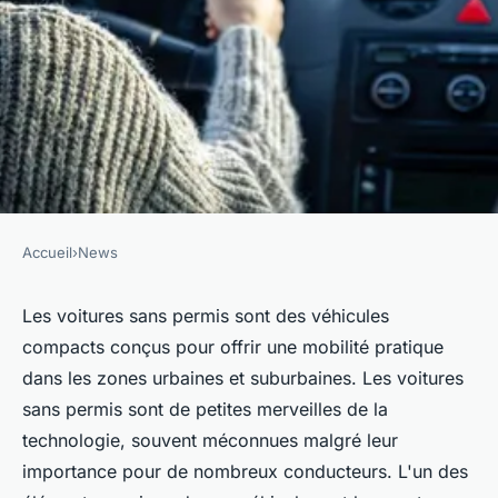
Accueil
›
News
NEWS
Quelles sont les pièces
Les voitures sans permis sont des véhicules
compacts conçus pour offrir une mobilité pratique
principales du moteur d'une
dans les zones urbaines et suburbaines. Les voitures
voiture sans permis ?
sans permis sont de petites merveilles de la
technologie, souvent méconnues malgré leur
eloi
•
26 février 2024
•
3 min de lecture
importance pour de nombreux conducteurs. L'un des