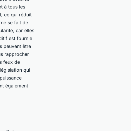
t à tous les
, ce qui réduit
ne se fait de
arité, car elles
tif est fournie
ls peuvent être
ous rapprocher
es feux de
égislation qui
 puissance
ent également