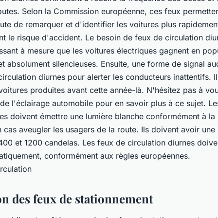
routes. Selon la Commission européenne, ces feux permetten
ute de remarquer et d'identifier les voitures plus rapidement
 le risque d'accident. Le besoin de feux de circulation diur
ssant à mesure que les voitures électriques gagnent en popul
et absolument silencieuses. Ensuite, une forme de signal audi
circulation diurnes pour alerter les conducteurs inattentifs. I
s voitures produites avant cette année-là. N'hésitez pas à v
 de l'éclairage automobile pour en savoir plus à ce sujet. L
nes doivent émettre une lumière blanche conformément à la l
 cas aveugler les usagers de la route. Ils doivent avoir une
400 et 1200 candelas. Les feux de circulation diurnes doiv
matiquement, conformément aux règles européennes.
on des feux de stationnement