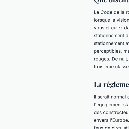
stationnement
Le Code de la ro
eloi
•
24 janvier 2023
•
4 min de lecture
lorsque la visio
vous circulez da
stationnement do
stationnement av
perceptibles, ma
rouges. De nuit
troisième classe
La régleme
Il serait normal
l'équipement st
des constructeur
envers l'Europe
feux de circulat