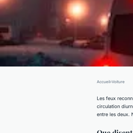
Accueil
›
Voiture
VOITURE
Les distinctions entr
Les feux reconn
circulation diur
circulation diurne et
entre les deux. 
Que disent 