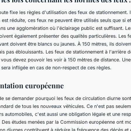
ute fixe les règles d'utilisation des feux de stationnement. I
n est réduite, ces feux ne peuvent être utilisés seuls que si e
ns une agglomération où l'éclairage public est suffisant. L
ivent également présenter des qualités particulières. Les f
ant doivent être blancs ou jaunes. À 150 mètres, ils doivent
is pas éblouissants. Les feux de stationnement à l'arrière d
, vous devez pouvoir les voir à 150 mètres de distance. U
 sera infligée en cas de non-respect de ces règles.
ntation européenne
 de se demander pourquoi les feux de circulation diurne sont
andard de tous les nouveaux véhicules. Ce n'est pas seulem
s automobiles, c'est aussi une obligation légale et une resp
. Des études menées par la Commission européenne ont mo
ion diurnes contribuent à réduire la fréquence des décès et