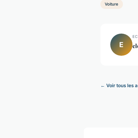
Voiture
EC
E
el
← Voir tous les a