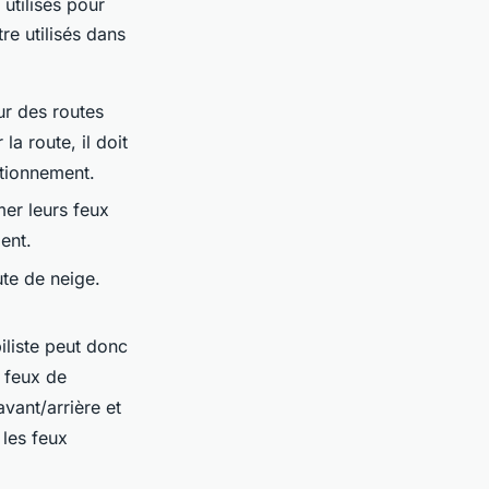
utilisés pour
re utilisés dans
ur des routes
la route, il doit
ationnement.
mer leurs feux
ent.
ute de neige.
iliste peut donc
s feux de
avant/arrière et
 les feux