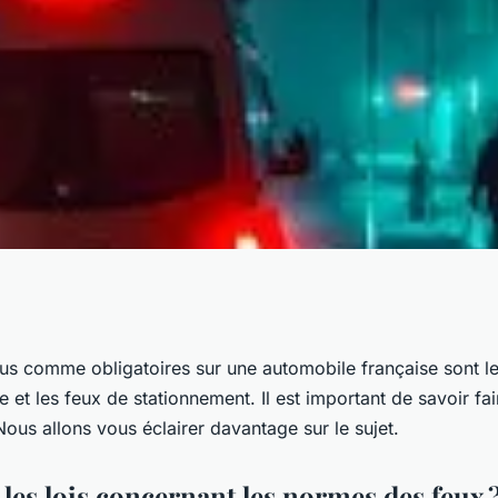
e les feux de
us comme obligatoires sur une automobile française sont l
ne et les feux de stationnement. Il est important de savoir fai
 les feux de
Nous allons vous éclairer davantage sur le sujet.
les lois concernant les normes des feux 