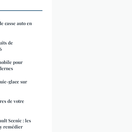
e casse auto en
uits de
6
mobile pour
dernes
suie-glace sur
es de votre
lt Scenic : les
 y remédier