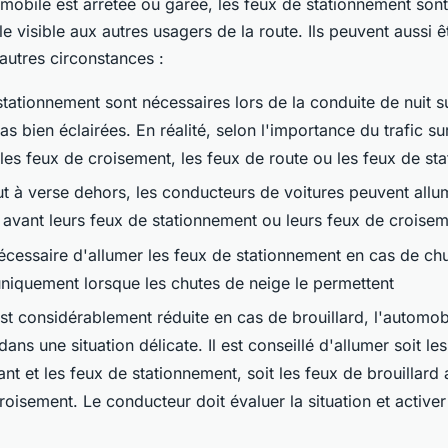
obile est arrêtée ou garée, les feux de stationnement sont 
le visible aux autres usagers de la route. Ils peuvent aussi êt
utres circonstances :
stationnement sont nécessaires lors de la conduite de nuit s
as bien éclairées. En réalité, selon l'importance du trafic sur 
 les feux de croisement, les feux de route ou les feux de st
ut à verse dehors, les conducteurs de voitures peuvent allu
d avant leurs feux de stationnement ou leurs feux de croisem
nécessaire d'allumer les feux de stationnement en cas de ch
 uniquement lorsque les chutes de neige le permettent
 est considérablement réduite en cas de brouillard, l'automob
dans une situation délicate. Il est conseillé d'allumer soit le
ant et les feux de stationnement, soit les feux de brouillard 
roisement. Le conducteur doit évaluer la situation et activer