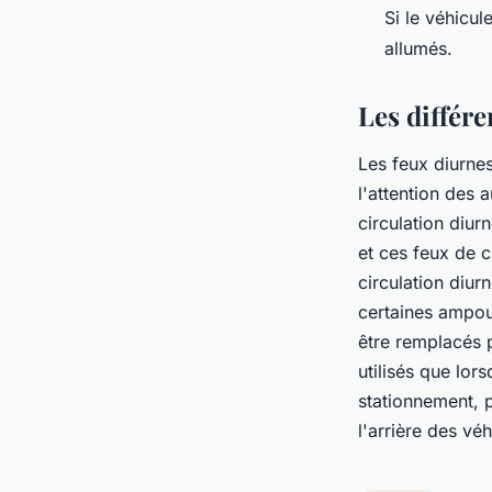
Si le véhicul
allumés.
Les différe
Les feux diurnes 
l'attention des 
circulation diur
et ces feux de c
circulation diur
certaines ampou
être remplacés p
utilisés que lors
stationnement, p
l'arrière des véh