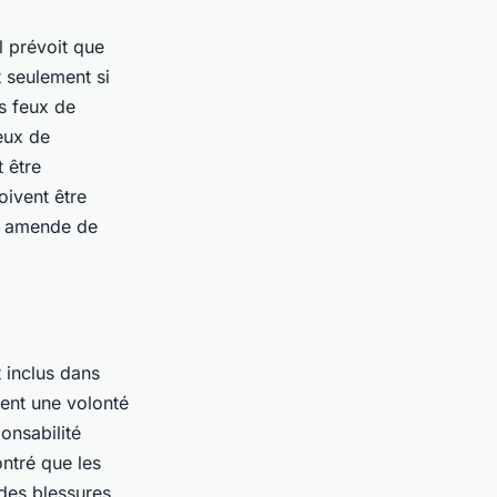
l prévoit que
t seulement si
es feux de
eux de
 être
oivent être
ne amende de
 inclus dans
ent une volonté
onsabilité
ntré que les
 des blessures